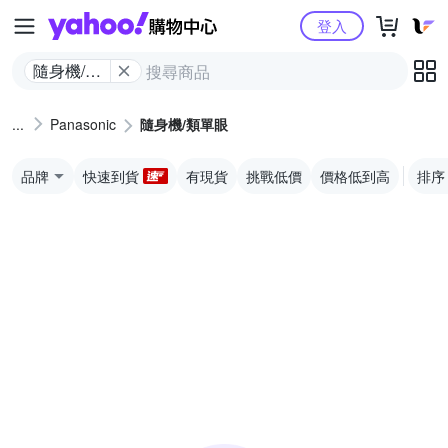
Yahoo購物中心
登入
隨身機/類
單眼
Panasonic
隨身機/類單眼
品牌
快速到貨
有現貨
挑戰低價
價格低到高
排序