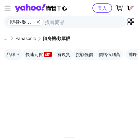
Yahoo購物中心
登入
隨身機/類
單眼
Panasonic
隨身機/類單眼
品牌
快速到貨
有現貨
挑戰低價
價格低到高
排序