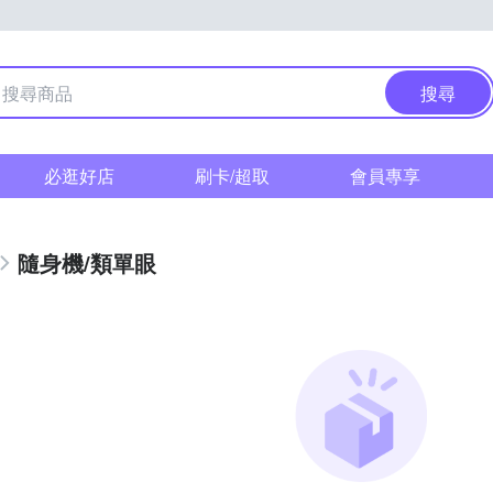
搜尋
必逛好店
刷卡/超取
會員專享
隨身機/類單眼