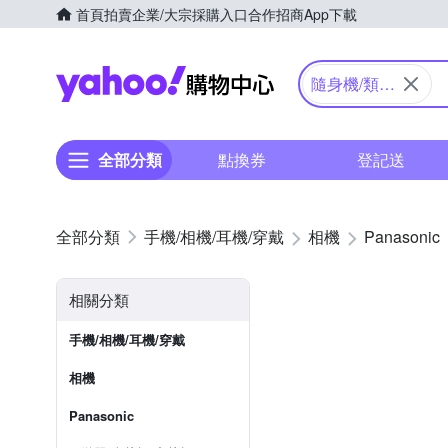
首頁
拍賣
企業/大宗採購入口
合作招商
App下載
Yahoo購物中心
隨身機/類單
眼
全部分類
點換券
登記送
手機/相機/耳機/穿戴
相機
Panasonic
相關分類
手機/相機/耳機/穿戴
相機
Panasonic