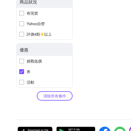
商品狀況
有現貨
Yahoo自營
評價4顆
以上
優惠
挑戰低價
券
活動
清除所有條件