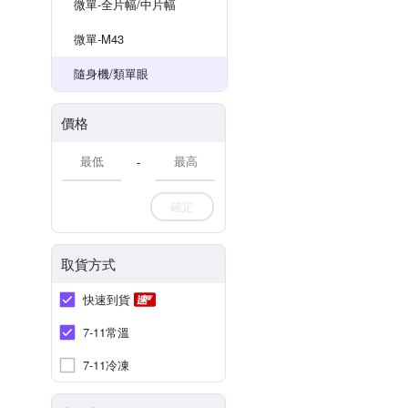
微單-全片幅/中片幅
微單-M43
隨身機/類單眼
價格
-
確定
取貨方式
快速到貨
7-11常溫
7-11冷凍