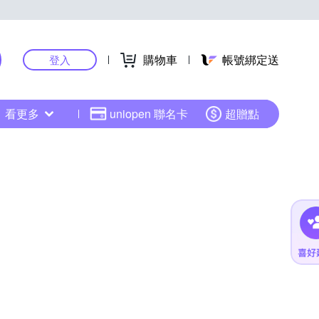
購物車
帳號綁定送
登入
看更多
uniopen 聯名卡
超贈點