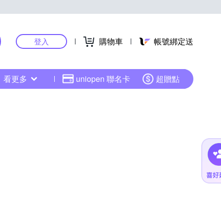
購物車
帳號綁定送
登入
看更多
uniopen 聯名卡
超贈點