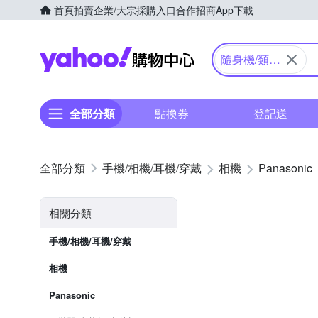
首頁
拍賣
企業/大宗採購入口
合作招商
App下載
Yahoo購物中心
隨身機/類單
眼
全部分類
點換券
登記送
手機/相機/耳機/穿戴
相機
Panasonic
相關分類
手機/相機/耳機/穿戴
相機
Panasonic