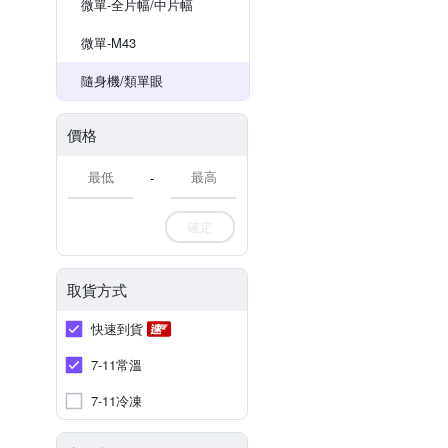
微單-全片幅/中片幅
微單-M43
隨身機/類單眼
價格
-
確定
取貨方式
快速到貨
7-11常溫
7-11冷凍