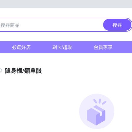
搜尋
必逛好店
刷卡/超取
會員專享
隨身機/類單眼