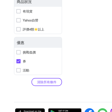
商品狀況
有現貨
Yahoo自營
評價4顆
以上
優惠
挑戰低價
券
活動
清除所有條件