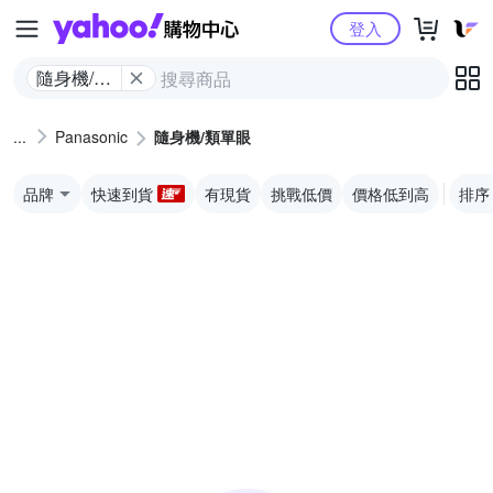
Yahoo購物中心
登入
隨身機/類
單眼
Panasonic
隨身機/類單眼
品牌
快速到貨
有現貨
挑戰低價
價格低到高
排序