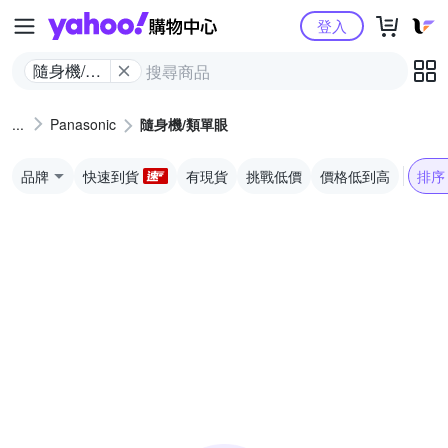
Yahoo購物中心
登入
隨身機/類
單眼
Panasonic
隨身機/類單眼
品牌
快速到貨
有現貨
挑戰低價
價格低到高
排序