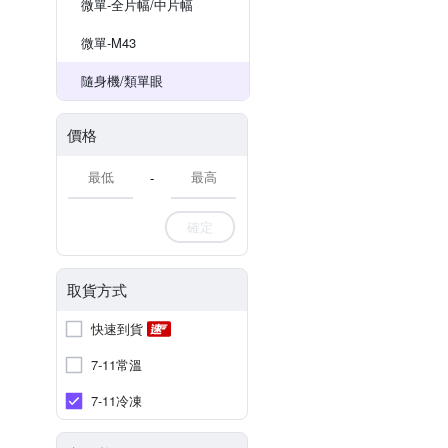
微單-全片幅/中片幅
微單-M43
隨身機/類單眼
價格
-
確定
取貨方式
快速到貨
7-11常溫
7-11冷凍