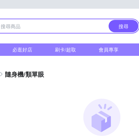
搜尋
必逛好店
刷卡/超取
會員專享
隨身機/類單眼