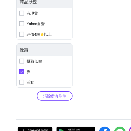
商品狀況
有現貨
Yahoo自營
評價4顆
以上
優惠
挑戰低價
券
活動
清除所有條件