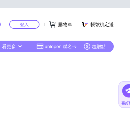
購物車
帳號綁定送
登入
看更多
uniopen 聯名卡
超贈點