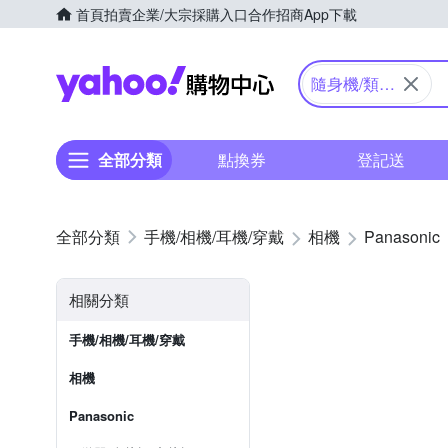
首頁
拍賣
企業/大宗採購入口
合作招商
App下載
Yahoo購物中心
隨身機/類單
眼
全部分類
點換券
登記送
手機/相機/耳機/穿戴
相機
Panasonic
相關分類
手機/相機/耳機/穿戴
相機
Panasonic