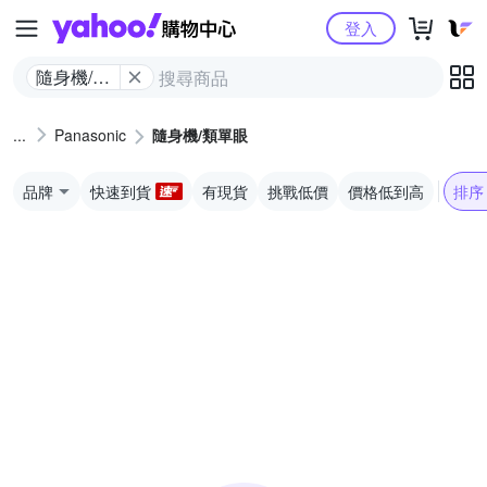
Yahoo購物中心
登入
隨身機/類
單眼
Panasonic
隨身機/類單眼
品牌
快速到貨
有現貨
挑戰低價
價格低到高
排序