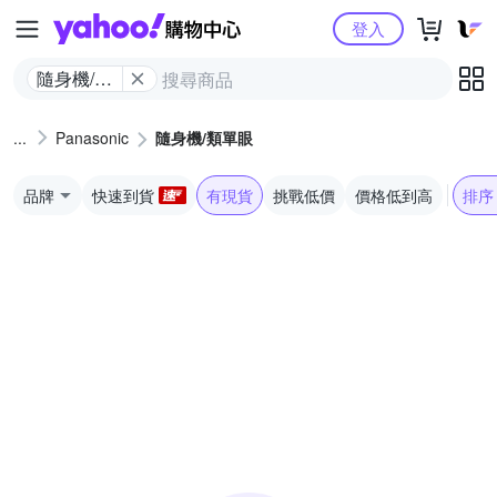
Yahoo購物中心
登入
隨身機/類
單眼
Panasonic
隨身機/類單眼
品牌
快速到貨
有現貨
挑戰低價
價格低到高
排序