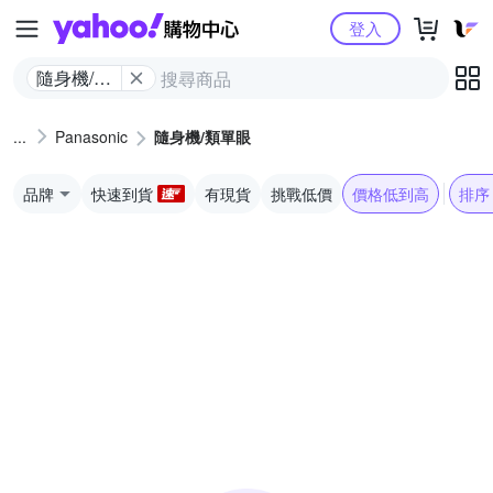
Yahoo購物中心
登入
隨身機/類
單眼
Panasonic
隨身機/類單眼
品牌
快速到貨
有現貨
挑戰低價
價格低到高
排序