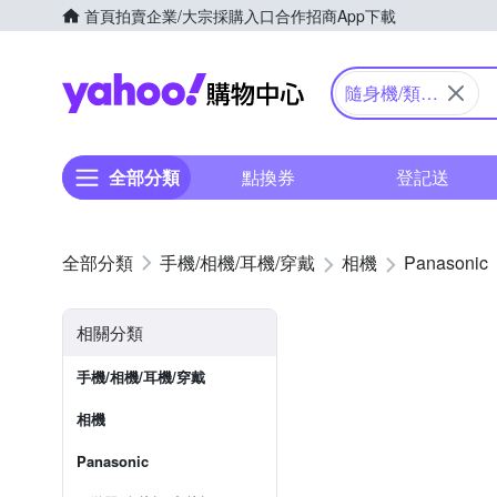
首頁
拍賣
企業/大宗採購入口
合作招商
App下載
Yahoo購物中心
隨身機/類單
眼
全部分類
點換券
登記送
手機/相機/耳機/穿戴
相機
Panasonic
相關分類
手機/相機/耳機/穿戴
相機
Panasonic