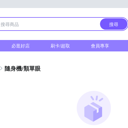
搜尋
必逛好店
刷卡/超取
會員專享
隨身機/類單眼