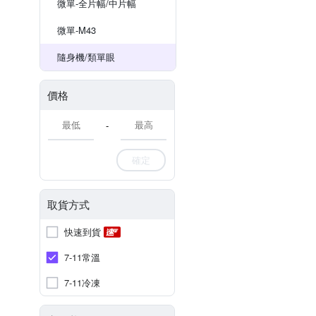
微單-全片幅/中片幅
微單-M43
隨身機/類單眼
價格
-
確定
取貨方式
快速到貨
7-11常溫
7-11冷凍