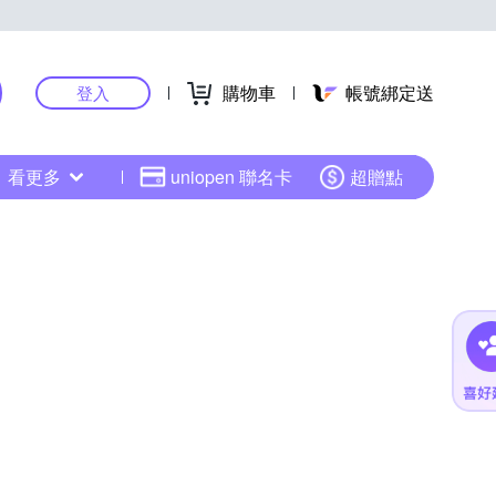
購物車
帳號綁定送
登入
看更多
uniopen 聯名卡
超贈點