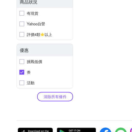
商品狀況
有現貨
Yahoo自營
評價4顆
以上
優惠
挑戰低價
券
活動
清除所有條件