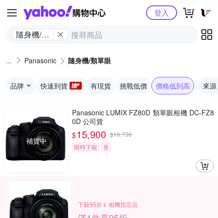
Yahoo購物中心
登入
隨身機/類
單眼
Panasonic
隨身機/類單眼
品牌
快速到貨
有現貨
挑戰低價
價格低到高
來源
Panasonic LUMIX FZ80D 類單眼相機 DC-FZ8
0D 公司貨
15,900
$
$
16,736
補貨中
限時下殺
券
下殺95折⇓ 相機指定品
滿1件享95折