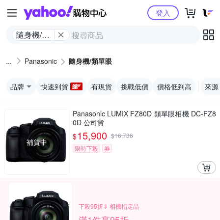
Yahoo購物中心
登入
隨身機/類
單眼
Panasonic
隨身機/類單眼
品牌
快速到貨
有現貨
挑戰低價
價格低到高
來源
Panasonic LUMIX FZ80D 類單眼相機 DC-FZ8
0D 公司貨
15,900
$
$
16,736
補貨中
限時下殺
券
下殺95折⇓ 相機指定品
滿1件享95折