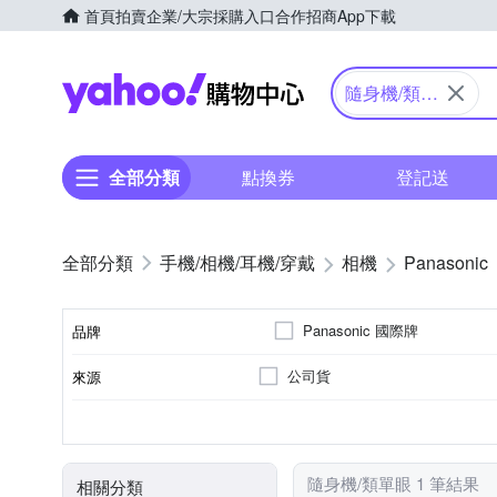
首頁
拍賣
企業/大宗採購入口
合作招商
App下載
Yahoo購物中心
隨身機/類單
眼
全部分類
點換券
登記送
手機/相機/耳機/穿戴
相機
Panasonic
Panasonic 國際牌
品牌
公司貨
來源
品牌名稱
41~60倍變焦鏡頭
無
1601萬~2000萬像素
類單眼相機(PASM功能)
3.0吋以上
SD
SDHC
SDXC
儲存媒介
光學變焦
影像感應器
有效像素
相機類型
螢幕尺寸
隨身機/類單眼 1 筆結果
相關分類