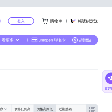
購物車
帳號綁定送
登入
看更多
uniopen 聯名卡
超贈點
序
價格低到高
價格高到低
近期熱銷