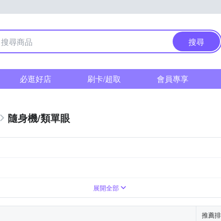
搜尋
必逛好店
刷卡/超取
會員專享
隨身機/類單眼
展開全部
推薦排