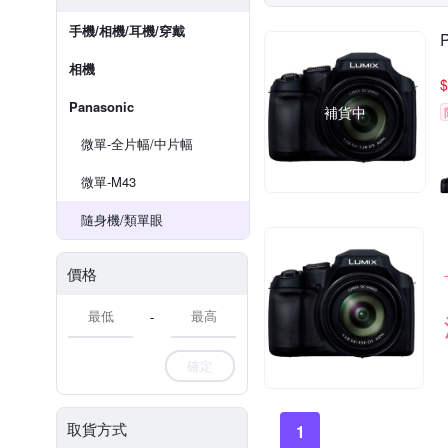
手機/相機/耳機/穿戴
相機
$
Panasonic
補貨中
微單-全片幅/中片幅
微單-M43
隨身機/類單眼
價格
-
確定
取貨方式
1