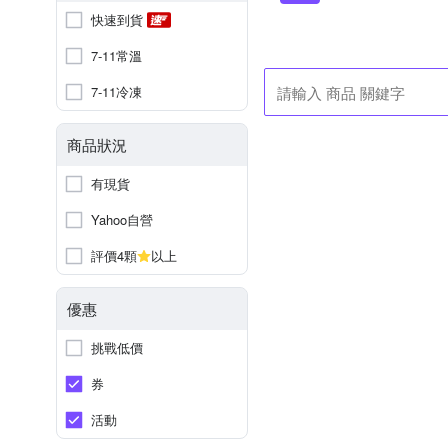
快速到貨
7-11常溫
7-11冷凍
商品狀況
有現貨
Yahoo自營
評價4顆
以上
優惠
挑戰低價
券
活動