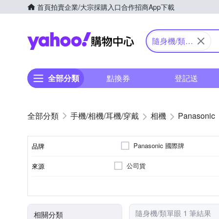
首頁
拍賣
企業/大宗採購入口
合作招商
App下載
Yahoo購物中心
隨身機/類單
眼
全部分類
點換券
登記送
手機/相機/耳機/穿戴
相機
Panasonic
Panasonic 國際牌
品牌
公司貨
來源
品牌名稱
41~60倍變焦鏡頭
無
1601萬~2000萬像素
類單眼相機(PASM功能)
3.0吋以上
SD
SDHC
SDXC
儲存媒介
光學變焦
影像感應器
有效像素
相機類型
螢幕尺寸
隨身機/類單眼 1 筆結果
相關分類