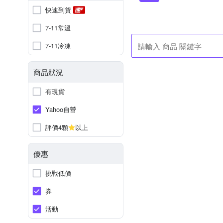
快速到貨
7-11常溫
7-11冷凍
商品狀況
有現貨
Yahoo自營
評價4顆
以上
優惠
挑戰低價
券
活動