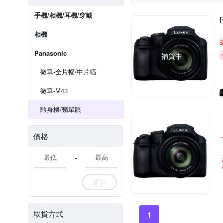
手機/相機/耳機/穿戴
相機
$
Panasonic
補貨中
微單-全片幅/中片幅
微單-M43
隨身機/類單眼
價格
-
確定
取貨方式
1