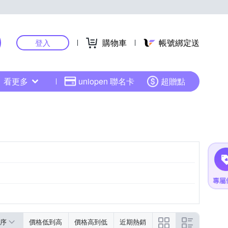
購物車
帳號綁定送
登入
看更多
uniopen 聯名卡
超贈點
序
價格低到高
價格高到低
近期熱銷