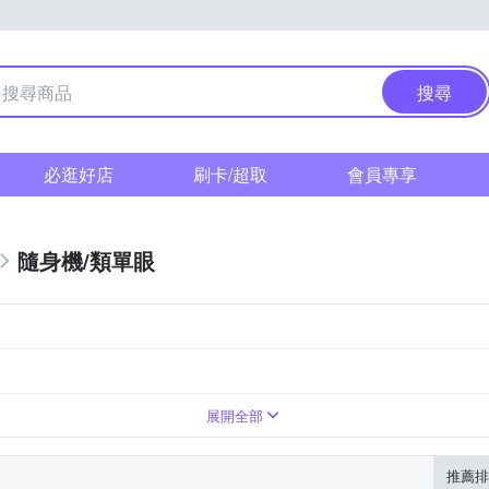
搜尋
必逛好店
刷卡/超取
會員專享
隨身機/類單眼
展開全部
推薦排