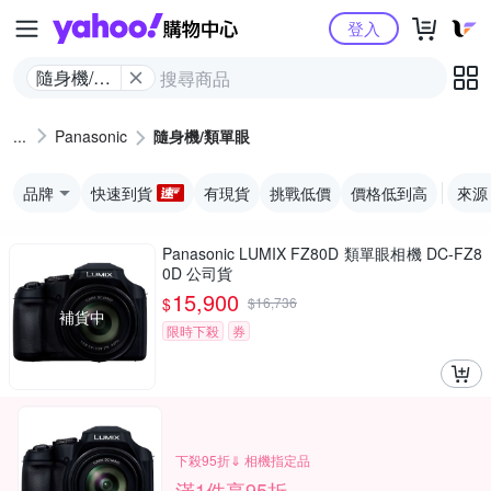
Yahoo購物中心
登入
隨身機/類
單眼
Panasonic
隨身機/類單眼
品牌
快速到貨
有現貨
挑戰低價
價格低到高
來源
Panasonic LUMIX FZ80D 類單眼相機 DC-FZ8
0D 公司貨
15,900
$
$
16,736
補貨中
限時下殺
券
下殺95折⇓ 相機指定品
滿1件享95折