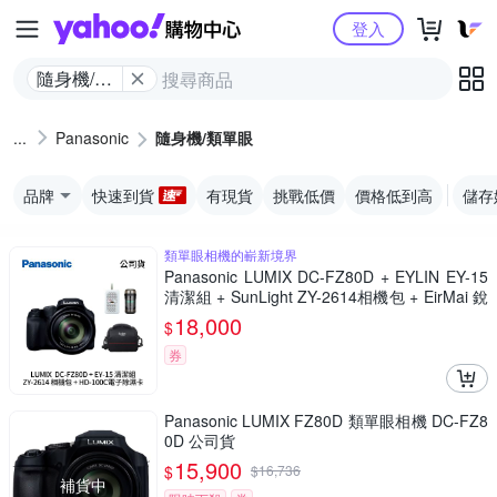
Yahoo購物中心
登入
隨身機/類
單眼
Panasonic
隨身機/類單眼
品牌
快速到貨
有現貨
挑戰低價
價格低到高
儲存
類單眼相機的嶄新境界
Panasonic LUMIX DC-FZ80D + EYLIN EY-15
清潔組 + SunLight ZY-2614相機包 + EirMai 銳
瑪 HD-100C電子除濕卡 FZ80D (公司貨)
18,000
$
券
Panasonic LUMIX FZ80D 類單眼相機 DC-FZ8
0D 公司貨
15,900
$
$
16,736
補貨中