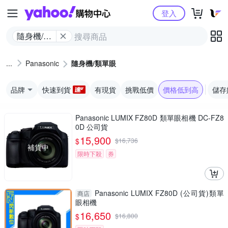
Yahoo購物中心
登入
隨身機/類
單眼
Panasonic
隨身機/類單眼
品牌
快速到貨
有現貨
挑戰低價
價格低到高
儲存
Panasonic LUMIX FZ80D 類單眼相機 DC-FZ8
0D 公司貨
15,900
$
$
16,736
補貨中
限時下殺
券
Panasonic LUMIX FZ80D (公司貨)類單
商店
眼相機
16,650
$
$
16,800