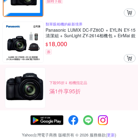
限時下殺
類單眼相機的嶄新境界
Panasonic LUMIX DC-FZ80D + EYLIN EY-15
清潔組 + SunLight ZY-2614相機包 + EirMai 銳
瑪 HD-100C電子除濕卡 FZ80D (公司貨)
18,000
$
券
下殺95折⇓ 相機指定品
滿1件享95折
Yahoo台灣電子商務 版權所有 © 2026 服務條款(
更新
)