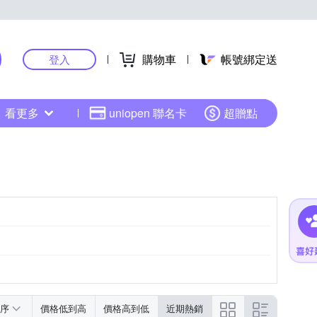
購物車
帳號綁定送
登入
看更多
uniopen 聯名卡
超贈點
序
價格低到高
價格高到低
近期熱銷