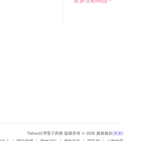
Yahoo台灣電子商務 版權所有 © 2026 服務條款(
更新
)
服中心
|
關於我們
|
購物須知
|
網路安全
|
隱私權
|
分類地圖