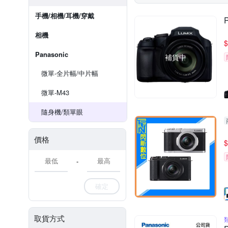
手機/相機/耳機/穿戴
相機
$
Panasonic
補貨中
微單-全片幅/中片幅
微單-M43
隨身機/類單眼
價格
$
-
確定
取貨方式