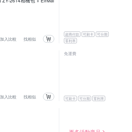
t ZY-2614相機包 + EirMai
超商付款
可刷卡
可分期
加入比較
找相似
零利率
免運費
加入比較
找相似
可刷卡
可分期
零利率
更多活動商品