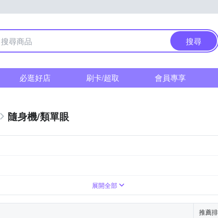
搜尋
必逛好店
刷卡/超取
會員專享
隨身機/類單眼
1萬~3000萬像素
無
翻轉式螢幕
展開全部
推薦排