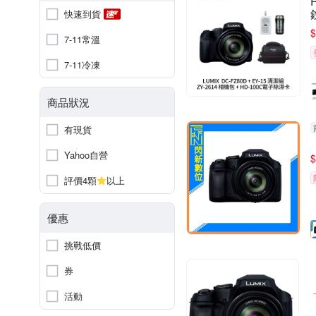
快速到貨
$
7-11常溫
7-11冷凍
商品狀況
有現貨
Yahoo自營
$
評價4顆
以上
優惠
挑戰低價
券
活動