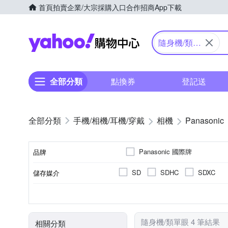
首頁
拍賣
企業/大宗採購入口
合作招商
App下載
Yahoo購物中心
隨身機/類單
眼
全部分類
點換券
登記送
手機/相機/耳機/穿戴
相機
Panasonic
Panasonic 國際牌
品牌
SD
SDHC
SDXC
儲存媒介
品牌名稱
公司貨
類單眼相機(PASM功能)
2.5~2.9吋
1601萬~2000萬像素
1/2.3吋 CMOS
可觸控式螢幕
3.0吋以上
200
TFT LCD
M4/3
來源
相機類型
螢幕尺寸
有效像素
螢幕類型
影像感應器
隨身機/類單眼 4 筆結果
相關分類