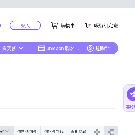
購物車
帳號綁定送
登入
看更多
uniopen 聯名卡
超贈點
架
價格低到高
價格高到低
近期熱銷