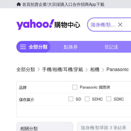
首頁
拍賣
企業/大宗採購入口
合作招商
App下載
Yahoo購物中心
隨身機/類單
眼
全部分類
點換券
登記送
手機/相機/耳機/穿戴
相機
Panasonic
Panasonic 國際牌
品牌
SD
SDHC
SDXC
儲存媒介
品牌名稱
公司貨
類單眼相機(PASM功能)
1601萬~2000萬像素
2.5~2.9吋
61倍以上變焦鏡頭
可觸控式螢幕
3.0吋以上
8~20
200
TFT LCD
來源
相機類型
螢幕類型
有效像素
螢幕尺寸
光學變焦
隨身機/類單眼 3 筆結果
相關分類