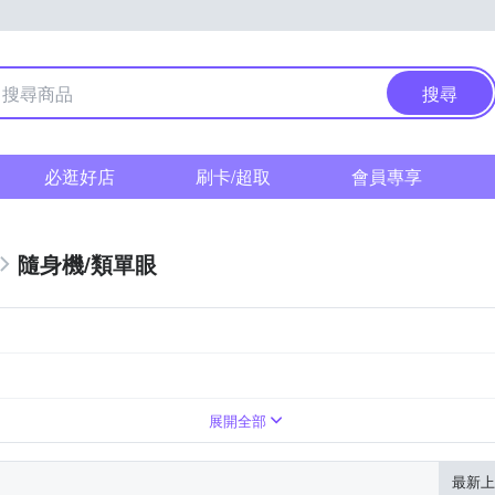
搜尋
必逛好店
刷卡/超取
會員專享
隨身機/類單眼
倍變焦鏡頭
1萬~3000萬像素
41~60倍變焦鏡頭
展開全部
最新上