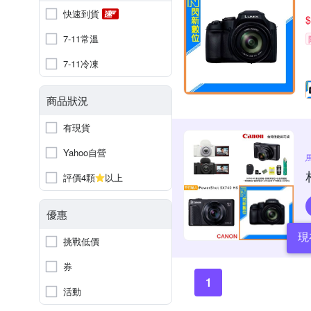
快速到貨
$
7-11常溫
7-11冷凍
商品狀況
有現貨
Yahoo自營
評價4顆
以上
優惠
現
挑戰低價
券
1
活動