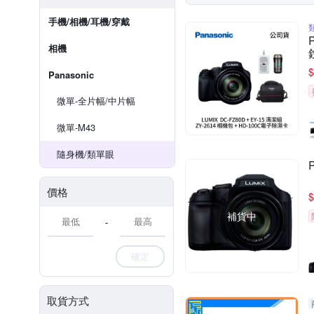
手機/相機/耳機/穿戴
相機
$
Panasonic
微單-全片幅/中片幅
微單-M43
隨身機/類單眼
價格
$
補貨中
-
確定
取貨方式