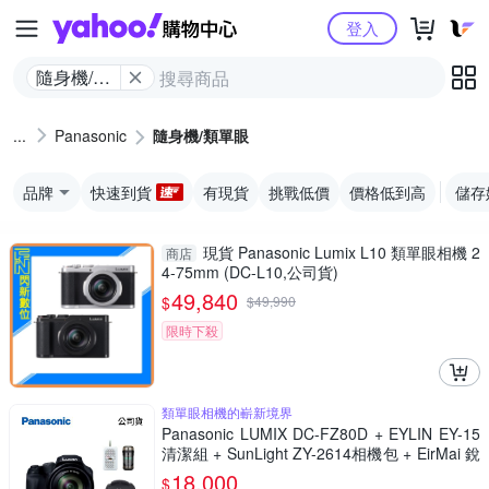
Yahoo購物中心
登入
隨身機/類
單眼
Panasonic
隨身機/類單眼
品牌
快速到貨
有現貨
挑戰低價
價格低到高
儲存
現貨 Panasonic Lumix L10 類單眼相機 2
商店
4-75mm (DC-L10,公司貨)
49,840
$
$
49,990
限時下殺
類單眼相機的嶄新境界
Panasonic LUMIX DC-FZ80D + EYLIN EY-15
清潔組 + SunLight ZY-2614相機包 + EirMai 銳
瑪 HD-100C電子除濕卡 FZ80D (公司貨)
18,000
$