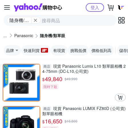
Yahoo購物中心
登入
隨身機/類
單眼
Panasonic
隨身機/類單眼
品牌
快速到貨
有現貨
挑戰低價
價格低到高
儲存
現貨 Panasonic Lumix L10 類單眼相機 2
商店
4-75mm (DC-L10,公司貨)
49,840
$
$
49,990
限時下殺
現貨 Panasonic LUMIX FZ80D (公司貨)
商店
類單眼相機
16,650
$
$
16,800