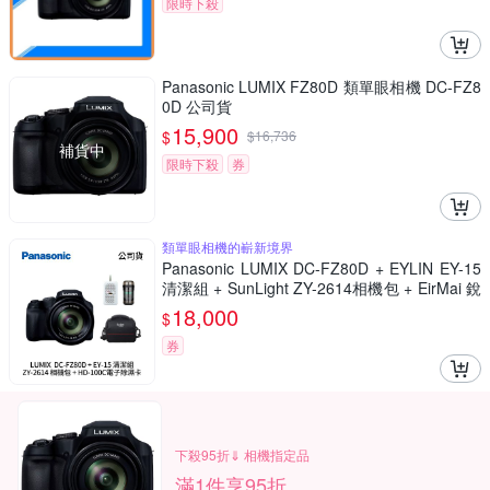
限時下殺
Panasonic LUMIX FZ80D 類單眼相機 DC-FZ8
0D 公司貨
15,900
$
$
16,736
補貨中
限時下殺
券
類單眼相機的嶄新境界
Panasonic LUMIX DC-FZ80D + EYLIN EY-15
清潔組 + SunLight ZY-2614相機包 + EirMai 銳
瑪 HD-100C電子除濕卡 FZ80D (公司貨)
18,000
$
券
下殺95折⇓ 相機指定品
滿1件享95折