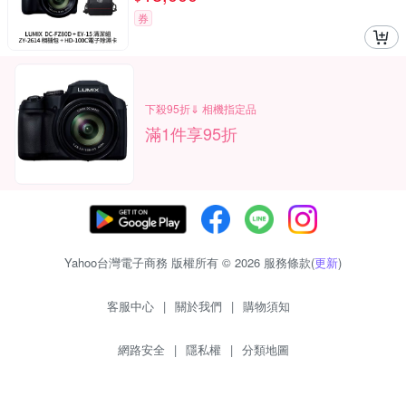
券
下殺95折⇓ 相機指定品
滿1件享95折
Yahoo台灣電子商務 版權所有 © 2026 服務條款(
更新
)
客服中心
|
關於我們
|
購物須知
網路安全
|
隱私權
|
分類地圖