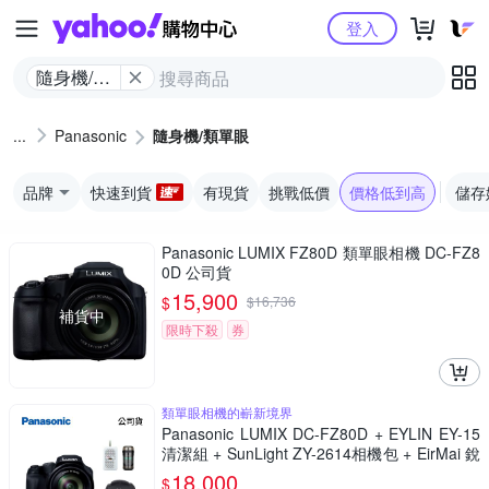
Yahoo購物中心
登入
隨身機/類
單眼
Panasonic
隨身機/類單眼
品牌
快速到貨
有現貨
挑戰低價
價格低到高
儲存
Panasonic LUMIX FZ80D 類單眼相機 DC-FZ8
0D 公司貨
15,900
$
$
16,736
補貨中
限時下殺
券
類單眼相機的嶄新境界
Panasonic LUMIX DC-FZ80D + EYLIN EY-15
清潔組 + SunLight ZY-2614相機包 + EirMai 銳
瑪 HD-100C電子除濕卡 FZ80D (公司貨)
18,000
$