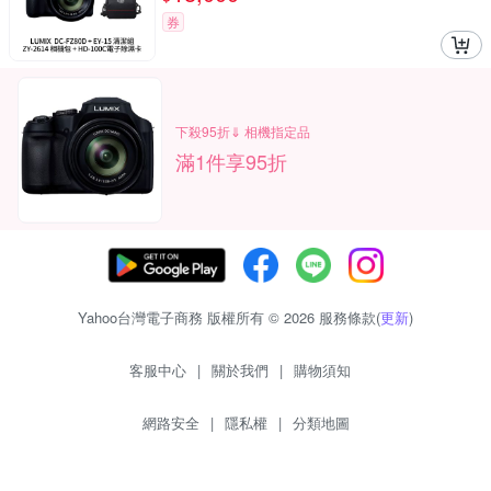
券
下殺95折⇓ 相機指定品
滿1件享95折
Yahoo台灣電子商務 版權所有 © 2026 服務條款(
更新
)
客服中心
|
關於我們
|
購物須知
網路安全
|
隱私權
|
分類地圖