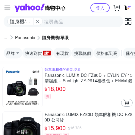
Yahoo購物中心
登入
隨身機/類
單眼
Panasonic
隨身機/類單眼
品牌
快速到貨
有現貨
挑戰低價
價格低到高
儲存
類單眼相機的嶄新境界
Panasonic LUMIX DC-FZ80D + EYLIN EY-15
清潔組 + SunLight ZY-2614相機包 + EirMai 銳
瑪 HD-100C電子除濕卡 FZ80D (公司貨)
18,000
$
券
Panasonic LUMIX FZ80D 類單眼相機 DC-FZ8
0D 公司貨
15,900
$
$
16,736
補貨中