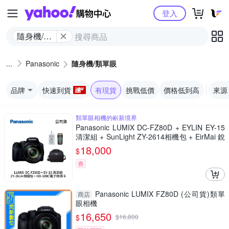
Yahoo購物中心
登入
隨身機/類
單眼
Panasonic
隨身機/類單眼
品牌
快速到貨
有現貨
挑戰低價
價格低到高
來源
類單眼相機的嶄新境界
Panasonic LUMIX DC-FZ80D + EYLIN EY-15
清潔組 + SunLight ZY-2614相機包 + EirMai 銳
瑪 HD-100C電子除濕卡 FZ80D (公司貨)
18,000
$
券
Panasonic LUMIX FZ80D (公司貨)類單
商店
眼相機
16,650
$
$
16,800