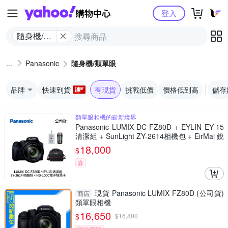
Yahoo購物中心
登入
隨身機/類
單眼
Panasonic
隨身機/類單眼
品牌
快速到貨
有現貨
挑戰低價
價格低到高
儲存
類單眼相機的嶄新境界
Panasonic LUMIX DC-FZ80D + EYLIN EY-15
清潔組 + SunLight ZY-2614相機包 + EirMai 銳
瑪 HD-100C電子除濕卡 FZ80D (公司貨)
18,000
$
券
現貨 Panasonic LUMIX FZ80D (公司貨)
商店
類單眼相機
16,650
$
$
16,800