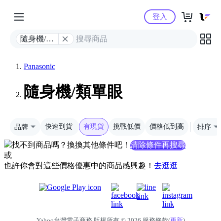
Yahoo購物中心
登入
隨身機/類
單眼
Panasonic
隨身機/類單眼
品牌
快速到貨
有現貨
挑戰低價
價格低到高
排序
找不到商品嗎？換換其他條件吧！
清除條件再搜尋
或
也許你會對這些價格優惠中的商品感興趣！
去逛逛
Yahoo台灣電子商務 版權所有 © 2026 服務條款(
更新
)