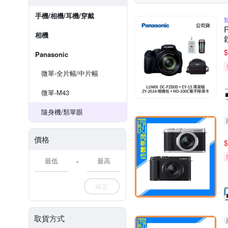
手機/相機/耳機/穿戴
相機
$
Panasonic
微單-全片幅/中片幅
微單-M43
隨身機/類單眼
價格
$
-
確定
取貨方式