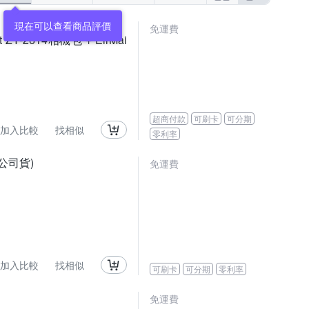
現在可以查看商品評價
免運費
t ZY-2614相機包 + EirMai
超商付款
可刷卡
可分期
加入比較
找相似
零利率
0,公司貨)
免運費
加入比較
找相似
可刷卡
可分期
零利率
免運費