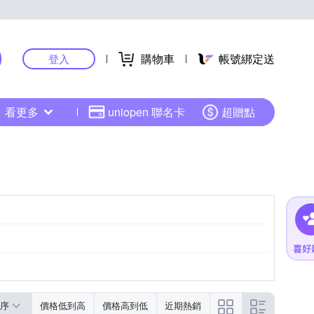
購物車
帳號綁定送
登入
看更多
uniopen 聯名卡
超贈點
序
價格低到高
價格高到低
近期熱銷