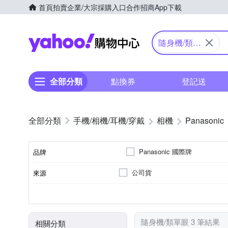
首頁
拍賣
企業/大宗採購入口
合作招商
App下載
Yahoo購物中心
隨身機/類單
眼
全部分類
點換券
登記送
手機/相機/耳機/穿戴
相機
Panasonic
Panasonic 國際牌
品牌
公司貨
來源
品牌名稱
類單眼相機(PASM功能)
2.5~2.9吋
2001萬~3000萬像素
61倍以上變焦鏡頭
1/2.3吋 CMOS
3.0吋以上
3~7倍
160
SD
M4/3
SDHC
SDXC
儲存媒介
相機類型
螢幕尺寸
影像感應器
有效像素
光學變焦
隨身機/類單眼 3 筆結果
相關分類