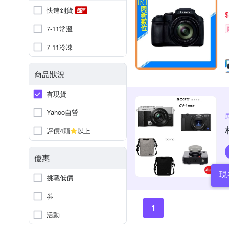
快速到貨
$
7-11常溫
7-11冷凍
商品狀況
有現貨
Yahoo自營
評價4顆
以上
優惠
現
挑戰低價
券
1
活動