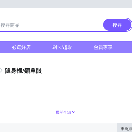
搜尋
必逛好店
刷卡/超取
會員專享
隨身機/類單眼
變焦鏡頭
1萬~2000萬像素
8~20倍變焦鏡頭
展開全部
推薦排