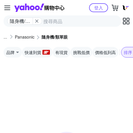
Yahoo購物中心
登入
隨身機/類
單眼
Panasonic
隨身機/類單眼
品牌
快速到貨
有現貨
挑戰低價
價格低到高
排序