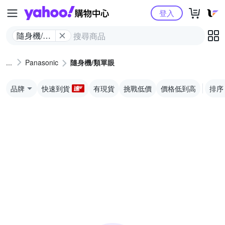
Yahoo購物中心
登入
隨身機/類
單眼
Panasonic
隨身機/類單眼
品牌
快速到貨
有現貨
挑戰低價
價格低到高
排序