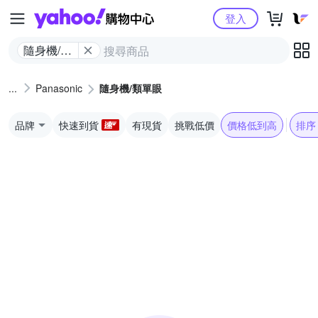
Yahoo購物中心
登入
隨身機/類
單眼
Panasonic
隨身機/類單眼
品牌
快速到貨
有現貨
挑戰低價
價格低到高
排序