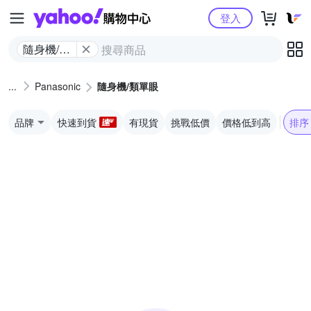
Yahoo購物中心
登入
隨身機/類
單眼
Panasonic
隨身機/類單眼
品牌
快速到貨
有現貨
挑戰低價
價格低到高
排序