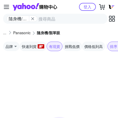
Yahoo購物中心
登入
隨身機/類
單眼
Panasonic
隨身機/類單眼
品牌
快速到貨
有現貨
挑戰低價
價格低到高
排序