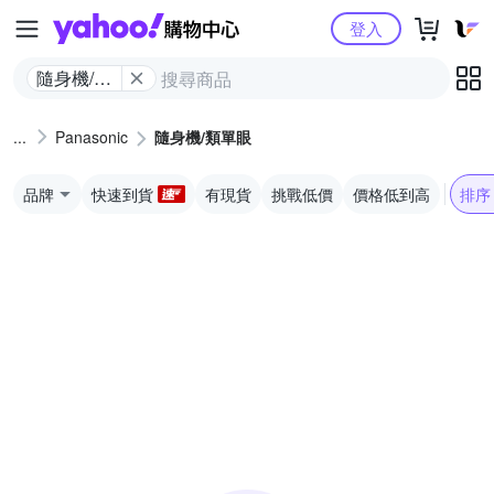
Yahoo購物中心
登入
隨身機/類
單眼
Panasonic
隨身機/類單眼
品牌
快速到貨
有現貨
挑戰低價
價格低到高
排序