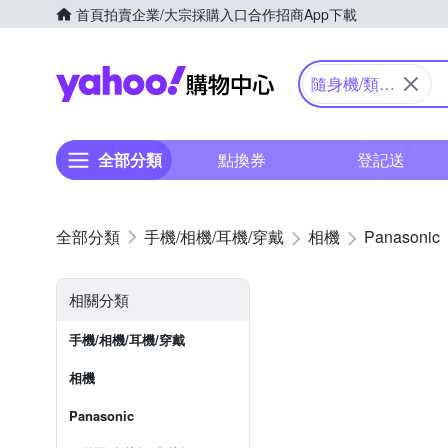
首頁
拍賣
企業/大宗採購入口
合作招商
App下載
Yahoo購物中心
隨身機/類單
眼
全部分類
點換券
登記送
手機/相機/耳機/穿戴
相機
Panasonic
相關分類
手機/相機/耳機/穿戴
相機
Panasonic