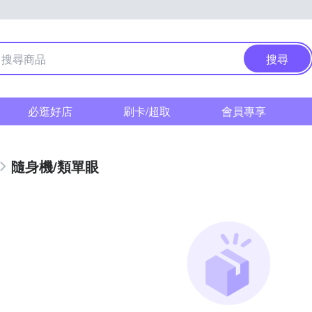
搜尋
必逛好店
刷卡/超取
會員專享
隨身機/類單眼