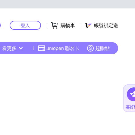
購物車
帳號綁定送
登入
看更多
uniopen 聯名卡
超贈點