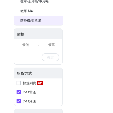
微單-全片幅/中片幅
微單-M43
隨身機/類單眼
價格
-
確定
取貨方式
快速到貨
7-11常溫
7-11冷凍