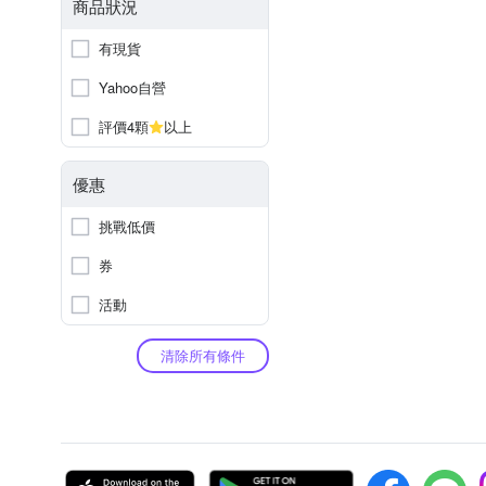
商品狀況
有現貨
Yahoo自營
評價4顆
以上
優惠
挑戰低價
券
活動
清除所有條件