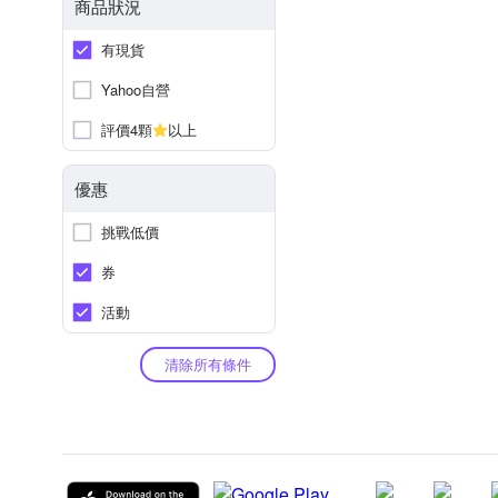
商品狀況
有現貨
Yahoo自營
評價4顆
以上
優惠
挑戰低價
券
活動
清除所有條件