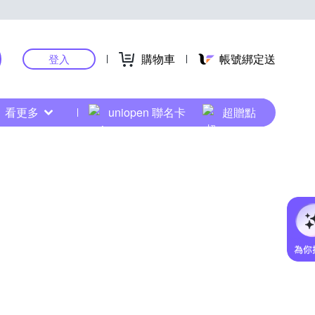
購物車
帳號綁定送
登入
看更多
uniopen 聯名卡
超贈點