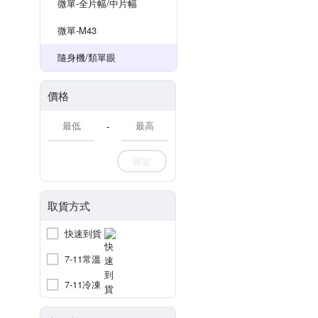
微單-全片幅/中片幅
微單-M43
隨身機/類單眼
價格
-
確定
取貨方式
快速到貨
7-11常溫
7-11冷凍