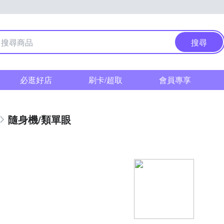
搜尋
必逛好店
刷卡/超取
會員專享
隨身機/類單眼