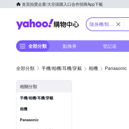
首頁
拍賣
企業/大宗採購入口
合作招商
App下載
Yahoo購物中心
隨身機/類單
眼
全部分類
點換券
登記送
手機/相機/耳機/穿戴
相機
Panasonic
相關分類
手機/相機/耳機/穿戴
相機
Panasonic