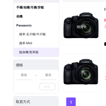
手機/相機/耳機/穿戴
相機
$
Panasonic
補貨中
微單-全片幅/中片幅
微單-M43
隨身機/類單眼
價格
-
確定
取貨方式
1