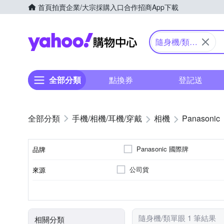
首頁
拍賣
企業/大宗採購入口
合作招商
App下載
Yahoo購物中心
隨身機/類單
眼
全部分類
點換券
登記送
手機/相機/耳機/穿戴
相機
Panasonic
Panasonic 國際牌
品牌
公司貨
來源
品牌名稱
41~60倍變焦鏡頭
無
1601萬~2000萬像素
類單眼相機(PASM功能)
3.0吋以上
SD
SDHC
SDXC
儲存媒介
光學變焦
影像感應器
有效像素
相機類型
螢幕尺寸
隨身機/類單眼 1 筆結果
相關分類