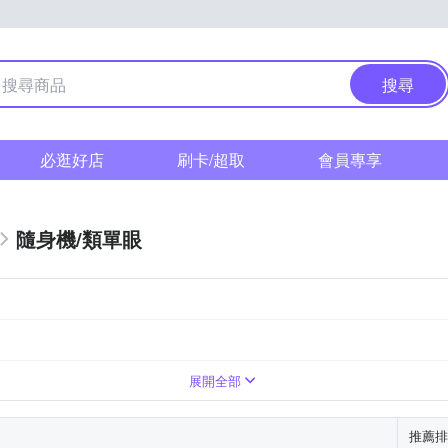
搜尋
必逛好店
刷卡/超取
會員專享
隨身機/類單眼
展開全部
推薦排