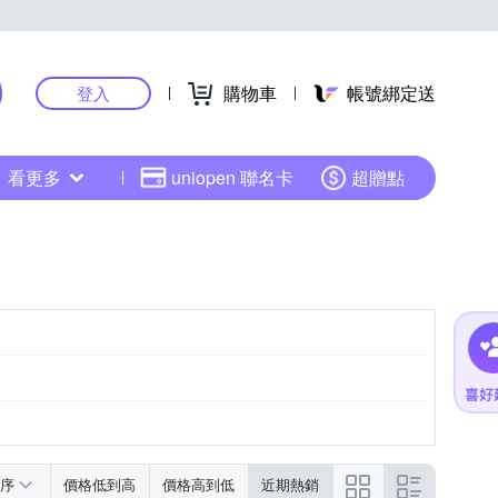
購物車
帳號綁定送
登入
看更多
uniopen 聯名卡
超贈點
序
價格低到高
價格高到低
近期熱銷