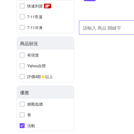
快速到貨
7-11常溫
7-11冷凍
商品狀況
有現貨
Yahoo自營
評價4顆
以上
優惠
挑戰低價
券
活動