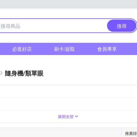
搜尋
必逛好店
刷卡/超取
會員專享
隨身機/類單眼
展開全部
推薦排