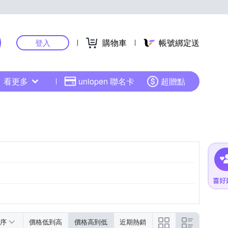
購物車
帳號綁定送
登入
看更多
uniopen 聯名卡
超贈點
序
價格低到高
價格高到低
近期熱銷