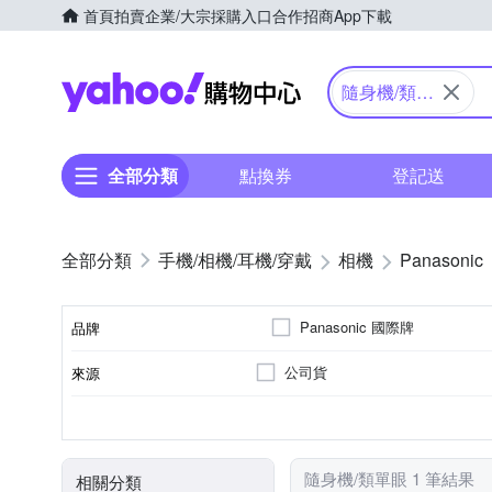
首頁
拍賣
企業/大宗採購入口
合作招商
App下載
Yahoo購物中心
隨身機/類單
眼
全部分類
點換券
登記送
手機/相機/耳機/穿戴
相機
Panasonic
Panasonic 國際牌
品牌
公司貨
來源
品牌名稱
41~60倍變焦鏡頭
無
1601萬~2000萬像素
類單眼相機(PASM功能)
3.0吋以上
SD
SDHC
SDXC
儲存媒介
光學變焦
影像感應器
有效像素
相機類型
螢幕尺寸
隨身機/類單眼 1 筆結果
相關分類