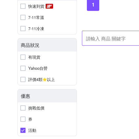
1
快速到貨
7-11常溫
7-11冷凍
商品狀況
有現貨
Yahoo自營
評價4顆
以上
優惠
挑戰低價
券
活動