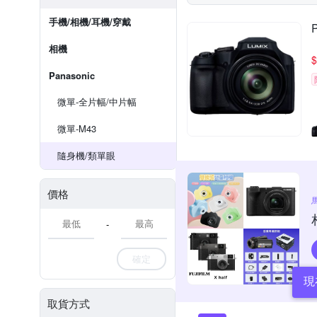
手機/相機/耳機/穿戴
相機
$
Panasonic
微單-全片幅/中片幅
微單-M43
隨身機/類單眼
價格
-
確定
現
取貨方式