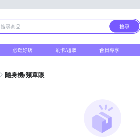
搜尋
必逛好店
刷卡/超取
會員專享
隨身機/類單眼