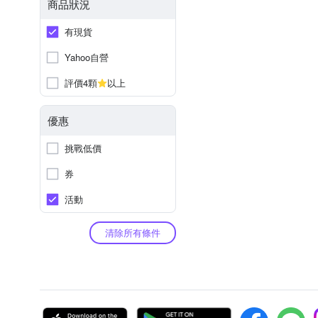
商品狀況
有現貨
Yahoo自營
評價4顆
以上
優惠
挑戰低價
券
活動
清除所有條件