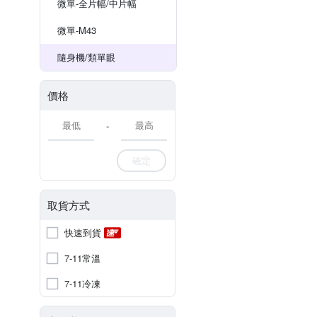
微單-全片幅/中片幅
微單-M43
隨身機/類單眼
價格
-
確定
取貨方式
快速到貨
7-11常溫
7-11冷凍