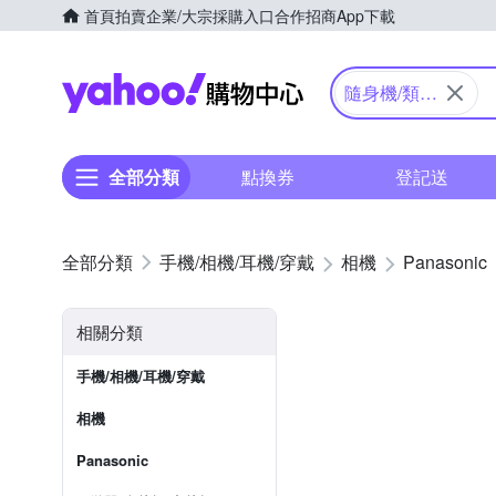
首頁
拍賣
企業/大宗採購入口
合作招商
App下載
Yahoo購物中心
隨身機/類單
眼
全部分類
點換券
登記送
手機/相機/耳機/穿戴
相機
Panasonic
相關分類
手機/相機/耳機/穿戴
相機
Panasonic