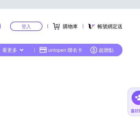
購物車
帳號綁定送
登入
看更多
uniopen 聯名卡
超贈點