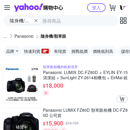
Yahoo購物中心
登入
隨身機/類
單眼
Panasonic
隨身機/類單眼
品牌
快速到貨
有現貨
挑戰低價
價格低到高
儲存
類單眼相機的嶄新境界
Panasonic LUMIX DC-FZ80D + EYLIN EY-15
清潔組 + SunLight ZY-2614相機包 + EirMai 銳
瑪 HD-100C電子除濕卡 FZ80D (公司貨)
18,000
$
券
Panasonic LUMIX FZ80D 類單眼相機 DC-FZ8
0D 公司貨
15,900
$
$
16,736
補貨中