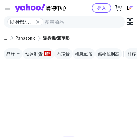
Yahoo購物中心
登入
隨身機/類
單眼
Panasonic
隨身機/類單眼
品牌
快速到貨
有現貨
挑戰低價
價格低到高
排序