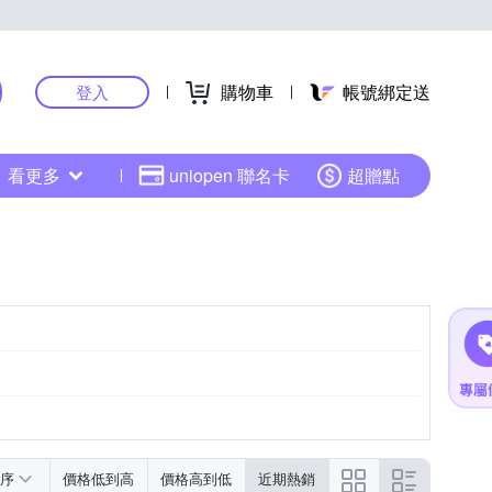
購物車
帳號綁定送
登入
看更多
uniopen 聯名卡
超贈點
序
價格低到高
價格高到低
近期熱銷