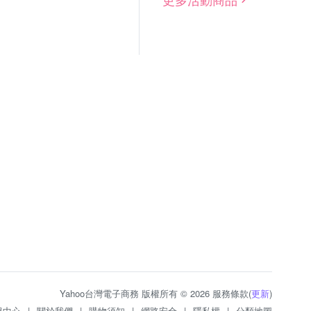
Yahoo台灣電子商務 版權所有 © 2026 服務條款(
更新
)
服中心
|
關於我們
|
購物須知
|
網路安全
|
隱私權
|
分類地圖