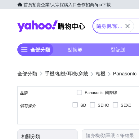
首頁
拍賣
企業/大宗採購入口
合作招商
App下載
Yahoo購物中心
隨身機/類單
眼
全部分類
點換券
登記送
手機/相機/耳機/穿戴
相機
Panasonic
Panasonic 國際牌
品牌
SD
SDHC
SDXC
儲存媒介
品牌名稱
公司貨
類單眼相機(PASM功能)
2.5~2.9吋
1601萬~2000萬像素
1/2.3吋 CMOS
可觸控式螢幕
3.0吋以上
200
TFT LCD
M4/3
來源
相機類型
螢幕尺寸
有效像素
螢幕類型
影像感應器
隨身機/類單眼 4 筆結果
相關分類