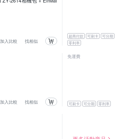
t ZY-2614相機包 + EirMai
超商付款
可刷卡
可分期
加入比較
找相似
零利率
免運費
加入比較
找相似
可刷卡
可分期
零利率
更多活動商品