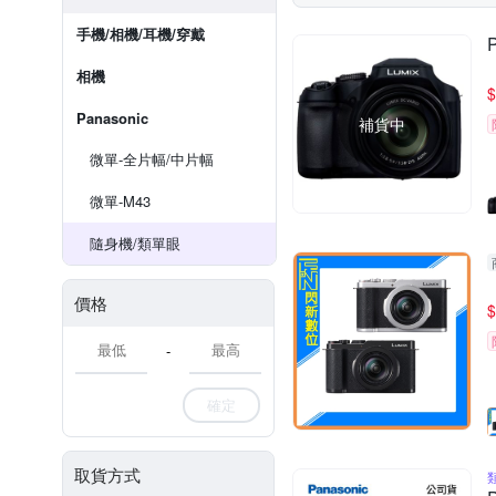
手機/相機/耳機/穿戴
相機
$
Panasonic
補貨中
微單-全片幅/中片幅
微單-M43
隨身機/類單眼
價格
$
-
確定
取貨方式