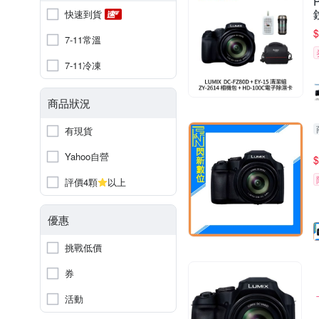
快速到貨
$
7-11常溫
7-11冷凍
商品狀況
有現貨
Yahoo自營
$
評價4顆
以上
優惠
挑戰低價
券
活動