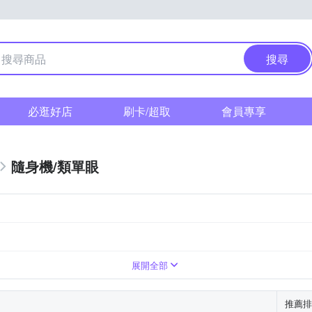
搜尋
必逛好店
刷卡/超取
會員專享
隨身機/類單眼
1萬~3000萬像素
無
翻轉式螢幕
展開全部
推薦排