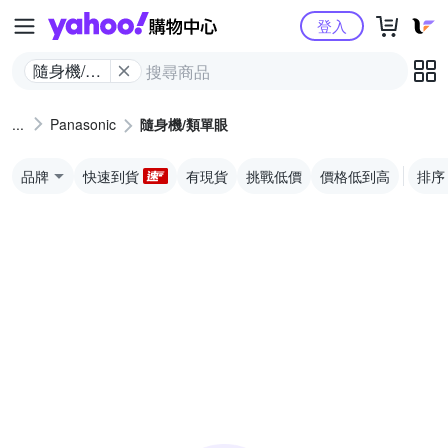
Yahoo購物中心
登入
隨身機/類
單眼
Panasonic
隨身機/類單眼
品牌
快速到貨
有現貨
挑戰低價
價格低到高
排序