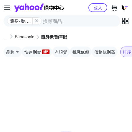
Yahoo購物中心
登入
隨身機/類
單眼
Panasonic
隨身機/類單眼
品牌
快速到貨
有現貨
挑戰低價
價格低到高
排序