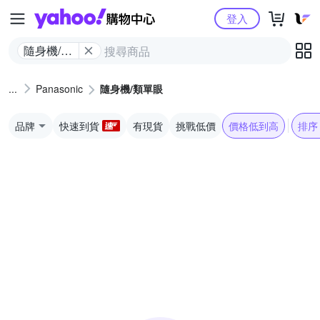
Yahoo購物中心
登入
隨身機/類
單眼
Panasonic
隨身機/類單眼
品牌
快速到貨
有現貨
挑戰低價
價格低到高
排序