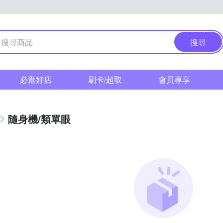
搜尋
必逛好店
刷卡/超取
會員專享
隨身機/類單眼