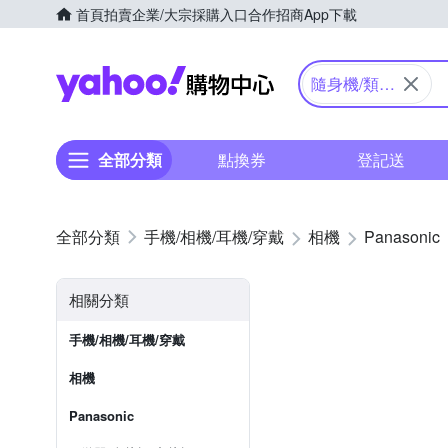
首頁
拍賣
企業/大宗採購入口
合作招商
App下載
Yahoo購物中心
隨身機/類單
眼
全部分類
點換券
登記送
手機/相機/耳機/穿戴
相機
Panasonic
相關分類
手機/相機/耳機/穿戴
相機
Panasonic