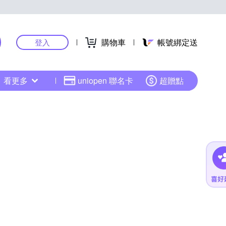
購物車
帳號綁定送
登入
看更多
uniopen 聯名卡
超贈點