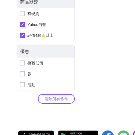
商品狀況
有現貨
Yahoo自營
評價4顆
以上
優惠
挑戰低價
券
活動
清除所有條件