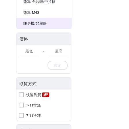
微單-全片幅/中片幅
微單-M43
隨身機/類單眼
價格
-
確定
取貨方式
快速到貨
7-11常溫
7-11冷凍