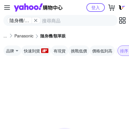
Yahoo購物中心
登入
隨身機/類
單眼
Panasonic
隨身機/類單眼
品牌
快速到貨
有現貨
挑戰低價
價格低到高
排序