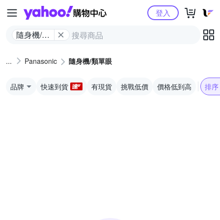
Yahoo購物中心
登入
隨身機/類
單眼
Panasonic
隨身機/類單眼
品牌
快速到貨
有現貨
挑戰低價
價格低到高
排序