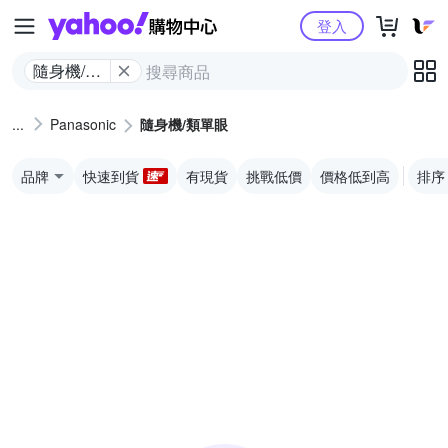
Yahoo購物中心
登入
隨身機/類
單眼
Panasonic
隨身機/類單眼
品牌
快速到貨
有現貨
挑戰低價
價格低到高
排序